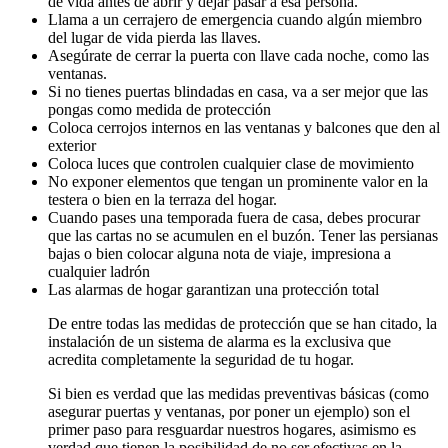
de vida antes de abrir y dejar pasar a esa persona.
Llama a un cerrajero de emergencia cuando algún miembro
del lugar de vida pierda las llaves.
Asegúrate de cerrar la puerta con llave cada noche, como las
ventanas.
Si no tienes puertas blindadas en casa, va a ser mejor que las
pongas como medida de protección
Coloca cerrojos internos en las ventanas y balcones que den al
exterior
Coloca luces que controlen cualquier clase de movimiento
No exponer elementos que tengan un prominente valor en la
testera o bien en la terraza del hogar.
Cuando pases una temporada fuera de casa, debes procurar
que las cartas no se acumulen en el buzón. Tener las persianas
bajas o bien colocar alguna nota de viaje, impresiona a
cualquier ladrón
Las alarmas de hogar garantizan una protección total
De entre todas las medidas de protección que se han citado, la
instalación de un sistema de alarma es la exclusiva que
acredita completamente la seguridad de tu hogar.
Si bien es verdad que las medidas preventivas básicas (como
asegurar puertas y ventanas, por poner un ejemplo) son el
primer paso para resguardar nuestros hogares, asimismo es
verdad que tienen la posibilidad de no ser efectivas en la