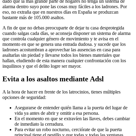
dado que la más grande parte de hogares no tenga un sistema de
alarma dentro suyo pone las cosas muy fáciles a los ladrones. Por
eso, no extraña que en nuestros días en España se produzcan
bastante más de 105.000 asaltos.
A fin de que no debas preocuparte de dejar tu casa desprotegida
cuando salgas cada días, se aconseja disponer un sistema de alarma
que controla cualquier género de movimiento y te avisa en el
momento en que se genera una entrada dudosa. y sucede que los
ladrones acostumbran a aprovechar las ausencias en casa para
asaltarlas sin piedad y llevarse todos los bienes materiales que
hallan, eludiendo de esta manera cualquier confrontación con los
inquilinos y que el delito logre ser mayor.
Evita a los asaltos mediante Adsl
A la hora de hacer en frente de los latrocinios, tienes múltiples
opciones de seguridad:
Asegurarse de entender quién llama a la puerta del lugar de
vida ya antes de abrir y omitir a esa persona.
En el momento en que se extravíen las llaves, debes cambiar
de inmediato la cerradura.
Para evitar un robo nocturno, cerciórate de que la puerta
principal tiene el pestillo y que todas y todas las ventanas