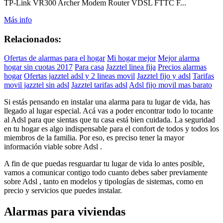
TP-Link VR300 Archer Modem Router VDSL FTTC F...
Más info
Relacionados:
Ofertas de alarmas para el hogar
Mi hogar mejor
Mejor alarma
hogar sin cuotas 2017
Para casa
Jazztel linea fija
Precios alarmas
hogar
Ofertas jazztel adsl y 2 lineas movil
Jazztel fijo y adsl
Tarifas
movil jazztel sin adsl
Jazztel tarifas adsl
Adsl fijo movil mas barato
Si estás pensando en instalar una alarma para tu lugar de vida, has
llegado al lugar especial. Acá vas a poder encontrar todo lo tocante
al Adsl para que sientas que tu casa está bien cuidada. La seguridad
en tu hogar es algo indispensable para el confort de todos y todos los
miembros de la familia. Por eso, es preciso tener la mayor
información viable sobre Adsl .
A fin de que puedas resguardar tu lugar de vida lo antes posible,
vamos a comunicar contigo todo cuanto debes saber previamente
sobre Adsl , tanto en modelos y tipologías de sistemas, como en
precio y servicios que puedes instalar.
Alarmas para viviendas