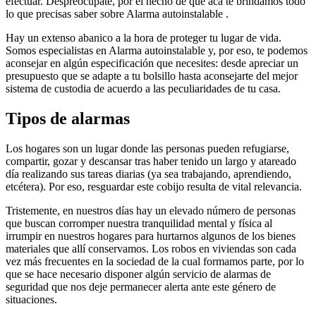
efectuar. Despreocúpate, por el hecho de que acá te brindamos todo
lo que precisas saber sobre Alarma autoinstalable .
Hay un extenso abanico a la hora de proteger tu lugar de vida.
Somos especialistas en Alarma autoinstalable y, por eso, te podemos
aconsejar en algún especificación que necesites: desde apreciar un
presupuesto que se adapte a tu bolsillo hasta aconsejarte del mejor
sistema de custodia de acuerdo a las peculiaridades de tu casa.
Tipos de alarmas
Los hogares son un lugar donde las personas pueden refugiarse,
compartir, gozar y descansar tras haber tenido un largo y atareado
día realizando sus tareas diarias (ya sea trabajando, aprendiendo,
etcétera). Por eso, resguardar este cobijo resulta de vital relevancia.
Tristemente, en nuestros días hay un elevado número de personas
que buscan corromper nuestra tranquilidad mental y física al
irrumpir en nuestros hogares para hurtarnos algunos de los bienes
materiales que allí conservamos. Los robos en viviendas son cada
vez más frecuentes en la sociedad de la cual formamos parte, por lo
que se hace necesario disponer algún servicio de alarmas de
seguridad que nos deje permanecer alerta ante este género de
situaciones.