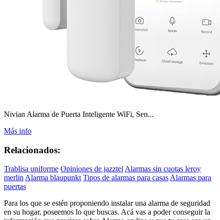
Nivian Alarma de Puerta Inteligente WiFi, Sen...
Más info
Relacionados:
Trablisa uniforme
Opiniones de jazztel
Alarmas sin cuotas leroy
merlin
Alarma blaupunkt
Tipos de alarmas para casas
Alarmas para
puertas
Para los que se estén proponiendo instalar una alarma de seguridad
en su hogar, poseemos lo que buscas. Acá vas a poder conseguir la