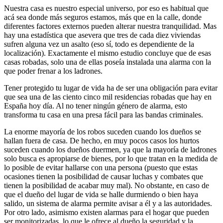
Nuestra casa es nuestro especial universo, por eso es habitual que
acá sea donde más seguros estamos, más que en la calle, donde
diferentes factores externos pueden alterar nuestra tranquilidad. Mas
hay una estadística que asevera que tres de cada diez viviendas
sufren alguna vez un asalto (eso sí, todo es dependiente de la
localización). Exactamente el mismo estudio concluye que de esas
casas robadas, solo una de ellas poseía instalada una alarma con la
que poder frenar a los ladrones.
Tener protegido tu lugar de vida ha de ser una obligación para evitar
que sea una de las ciento cinco mil residencias robadas que hay en
España hoy día. Al no tener ningún género de alarma, esto
transforma tu casa en una presa fácil para las bandas criminales.
La enorme mayoría de los robos suceden cuando los dueños se
hallan fuera de casa. De hecho, en muy pocos casos los hurtos
suceden cuando los dueños duermen, ya que la mayoría de ladrones
solo busca es apropiarse de bienes, por lo que tratan en la medida de
lo posible de evitar hallarse con una persona (puesto que estas
ocasiones tienen la posibilidad de causar luchas y combates que
tienen la posibilidad de acabar muy mal). No obstante, en caso de
que el dueño del lugar de vida se halle durmiendo o bien haya
salido, un sistema de alarma permite avisar a él y a las autoridades.
Por otro lado, asimismo existen alarmas para el hogar que pueden
ser monitorizadas, lo que le ofrece al dueño la seguridad y la