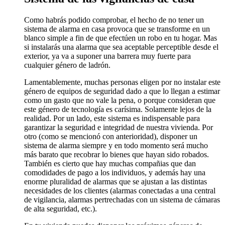
Como habrás podido comprobar, el hecho de no tener un
sistema de alarma en casa provoca que se transforme en un
blanco simple a fin de que efectúen un robo en tu hogar. Mas
si instalarás una alarma que sea aceptable perceptible desde el
exterior, ya va a suponer una barrera muy fuerte para
cualquier género de ladrón.
Lamentablemente, muchas personas eligen por no instalar este
género de equipos de seguridad dado a que lo llegan a estimar
como un gasto que no vale la pena, o porque consideran que
este género de tecnología es carísima. Solamente lejos de la
realidad. Por un lado, este sistema es indispensable para
garantizar la seguridad e integridad de nuestra vivienda. Por
otro (como se mencionó con anterioridad), disponer un
sistema de alarma siempre y en todo momento será mucho
más barato que recobrar lo bienes que hayan sido robados.
También es cierto que hay muchas compañias que dan
comodidades de pago a los individuos, y además hay una
enorme pluralidad de alarmas que se ajustan a las distintas
necesidades de los clientes (alarmas conectadas a una central
de vigilancia, alarmas pertrechadas con un sistema de cámaras
de alta seguridad, etc.).