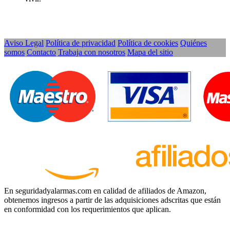
Aviso Legal
Política de privacidad
Política de cookies
Quiénes
somos
Contacto
Trabaja con nosotros
Mapa del sitio
En seguridadyalarmas.com en calidad de afiliados de Amazon,
obtenemos ingresos a partir de las adquisiciones adscritas que están
en conformidad con los requerimientos que aplican.