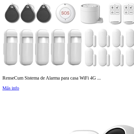
RenseCum Sistema de Alarma para casa WiFi 4G ...
Más info