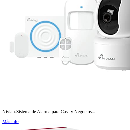
Nivian-Sistema de Alarma para Casa y Negocios...
Más info