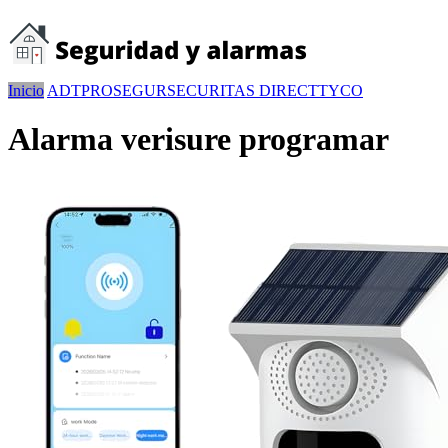
Inicio
ADT
PROSEGUR
SECURITAS DIRECT
TYCO
Alarma verisure programar