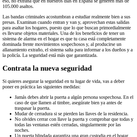
eso, no extraña que en nuestros días en España se generen más de
105.000 asaltos.
Las bandas criminales acostumbran a estudiar realmente bien a sus
presas. Examinan cuando entran y van y, aprovechan estas salidas
para asaltar los hogares, puesto que lo que buscan primordialmente
es llevarse objetos materiales. Una de los beneficios de tener un
sistema de alarma en el hogar es que tu casa está completamente
dominada frente movimientos sospechosos y, al producirse un
allanamiento extraño, el sistema salta para informar a los dueños y a
la policía. La seguridad está más que garantizada.
Contrata la nueva seguridad
Si quieres asegurar la seguridad en tu lugar de vida, vas a deber
poner en práctica las siguientes medidas:
Jamás debes abrir la puerta a algún persona sospechosa. En el
caso de que llamen al timbre, asegúrate bien ya antes de
traspasar la puerta.
Mudar de cerradura si se pierden las llaves de la residencia.
No olvides cerrar con llave la puerta y comprobar que todas y
todas las ventanas estén cerradas, singularmente por las
noches.
Un puerta blindada garantiza una gran custodia en el hogar