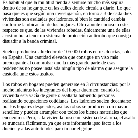
Es habitual que la multitud tienda a sentirse mucho más segura
dentro de su hogar que en las calles donde circula a diario. Lo que
pasa que es que según una investigación, en torno a 3 de cada diez
viviendas son asaltadas por ladrones, si bien la cantidad cambia
conforme la ubicación de los hogares. Otro apunte curioso a este
respecto es que, de las viviendas robadas, únicamente una de ellas
acostumbra a tener un sistema de protección antirrobo que consiga
disuadir a la banda criminal.
Suelen producirse alrededor de 105.000 robos en residencias, solo
en España. Una cantidad elevada que consigue un viso más
preocupante al comprobar que la más grande parte de esas
residencias no posee instalada ningún tipo de alarma que asegure la
custodia ante estos asaltos.
Los robos en hogares pueden generarse en 3 circunstancias: por la
noche mientras los integrantes del hogar duermen, cuando la
vivienda esta vacía de gente o asaltarla habiendo personas
realizando ocupaciones cotidianas. Los ladrones suelen decantarse
por los hogares despejados, así los robos se producen con mayor
sencillez y pueden arramplar con todos los bienes materiales que
encuentren. Pero, si la vivienda posee un sistema de alarma, el asalto
se truncaría fácilmente, ya que este informaría ipso facto a los
dueños y a las autoridades para frenar el golpe.