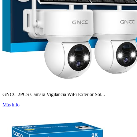
GNCC 2PCS Camara Vigilancia WiFi Exterior Sol...
Más info