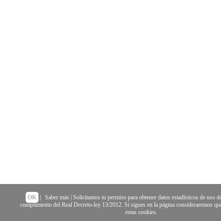
OK
|
Saber más
| Solicitamos tu permiso para obtener datos estadísticos de uso de
cumplimiento del Real Decreto-ley 13/2012. Si sigues en la página consideraremos que
estas cookies.