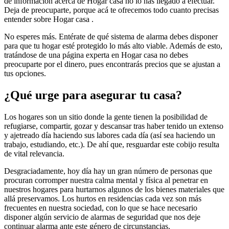
de información acerca de Hogar casa no lo has llegado a efectuar.
Deja de preocuparte, porque acá te ofrecemos todo cuanto precisas
entender sobre Hogar casa .
No esperes más. Entérate de qué sistema de alarma debes disponer
para que tu hogar esté protegido lo más alto viable. Además de esto,
tratándose de una página experta en Hogar casa no debes
preocuparte por el dinero, pues encontrarás precios que se ajustan a
tus opciones.
¿Qué urge para asegurar tu casa?
Los hogares son un sitio donde la gente tienen la posibilidad de
refugiarse, compartir, gozar y descansar tras haber tenido un extenso
y ajetreado día haciendo sus labores cada día (así sea haciendo un
trabajo, estudiando, etc.). De ahí que, resguardar este cobijo resulta
de vital relevancia.
Desgraciadamente, hoy día hay un gran número de personas que
procuran corromper nuestra calma mental y física al penetrar en
nuestros hogares para hurtarnos algunos de los bienes materiales que
allá preservamos. Los hurtos en residencias cada vez son más
frecuentes en nuestra sociedad, con lo que se hace necesario
disponer algún servicio de alarmas de seguridad que nos deje
continuar alarma ante este género de circunstancias.