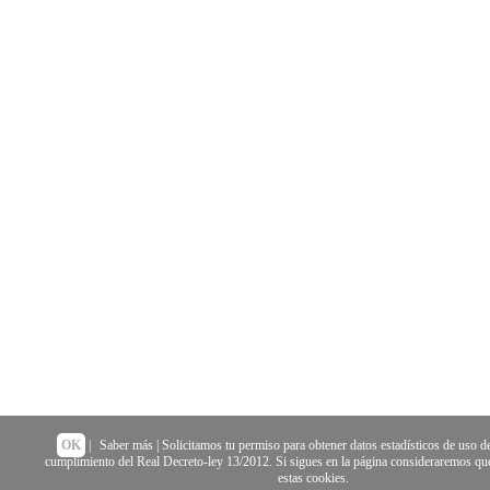
OK
|
Saber más
| Solicitamos tu permiso para obtener datos estadísticos de uso de
cumplimiento del Real Decreto-ley 13/2012. Si sigues en la página consideraremos que
estas cookies.