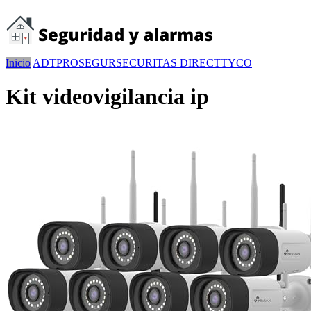
Inicio
ADT
PROSEGUR
SECURITAS DIRECT
TYCO
Kit videovigilancia ip