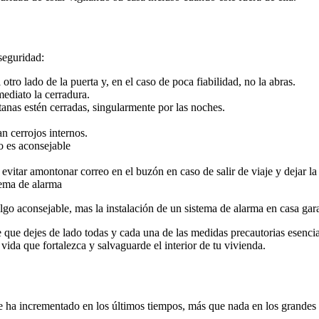
seguridad:
tro lado de la puerta y, en el caso de poca fiabilidad, no la abras.
ediato la cerradura.
ntanas estén cerradas, singularmente por las noches.
n cerrojos internos.
o es aconsejable
 evitar amontonar correo en el buzón en caso de salir de viaje y dejar 
tema de alarma
algo aconsejable, mas la instalación de un sistema de alarma en casa gara
 que dejes de lado todas y cada una de las medidas precautorias esencial
vida que fortalezca y salvaguarde el interior de tu vivienda.
e ha incrementado en los últimos tiempos, más que nada en los grandes