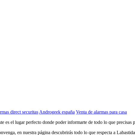
rmas direct securitas
Androgeek españa
Venta de alarmas para casa
Este es el lugar perfecto donde poder informarte de todo lo que precisas 
convenga, en nuestra página descubrirás todo lo que respecta a Labasti