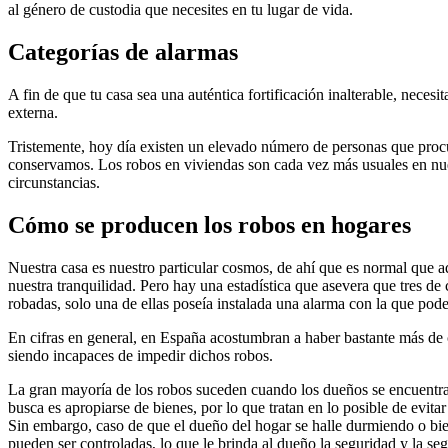
al género de custodia que necesites en tu lugar de vida.
Categorías de alarmas
A fin de que tu casa sea una auténtica fortificación inalterable, necesi
externa.
Tristemente, hoy día existen un elevado número de personas que procur
conservamos. Los robos en viviendas son cada vez más usuales en nuest
circunstancias.
Cómo se producen los robos en hogares
Nuestra casa es nuestro particular cosmos, de ahí que es normal que 
nuestra tranquilidad. Pero hay una estadística que asevera que tres de
robadas, solo una de ellas poseía instalada una alarma con la que poder
En cifras en general, en España acostumbran a haber bastante más de 
siendo incapaces de impedir dichos robos.
La gran mayoría de los robos suceden cuando los dueños se encuentra
busca es apropiarse de bienes, por lo que tratan en lo posible de evit
Sin embargo, caso de que el dueño del hogar se halle durmiendo o bien 
pueden ser controladas, lo que le brinda al dueño la seguridad y la seg