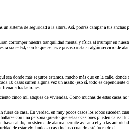
tas un sistema de seguridad a la altura. Así, podrás campar a tus anchas 
an corromper nuestra tranquilidad mental y física al irrumpir en nuestr
ra sociedad, con lo que se hace preciso instalar algún servicio de alar
aquí sea donde más seguros estamos, mucho más que en la calle, donde di
 cada 10 casas sufren alguna vez un asalto (eso sí, todo es dependiente
 frenar a los ladrones.
ciento cinco mil ataques de viviendas. Como muchas de estas casas no t
n fuera de casa. En verdad, en muy pocos casos los robos suceden cua
ar hallarse con una persona (puesto que estas ocasiones pueden causar l
haya salido, un sistema de alarma permite avisar a él y a las autoridad
uridad de estar vigilando su casa incluso cuando esté fuera de ella.