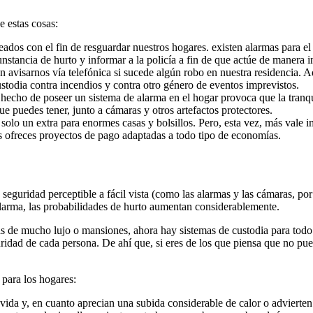
e estas cosas:
ados con el fin de resguardar nuestros hogares. existen alarmas para el 
unstancia de hurto y informar a la policía a fin de que actúe de manera 
n avisarnos vía telefónica si sucede algún robo en nuestra residencia. 
todia contra incendios y contra otro género de eventos imprevistos.
 hecho de poseer un sistema de alarma en el hogar provoca que la tranqu
e puedes tener, junto a cámaras y otros artefactos protectores.
solo un extra para enormes casas y bolsillos. Pero, esta vez, más vale i
 ofreces proyectos de pago adaptadas a todo tipo de economías.
eguridad perceptible a fácil vista (como las alarmas y las cámaras, po
alarma, las probabilidades de hurto aumentan considerablemente.
s de mucho lujo o mansiones, ahora hay sistemas de custodia para todo
guridad de cada persona. De ahí que, si eres de los que piensa que no pu
 para los hogares:
 vida y, en cuanto aprecian una subida considerable de calor o advierten