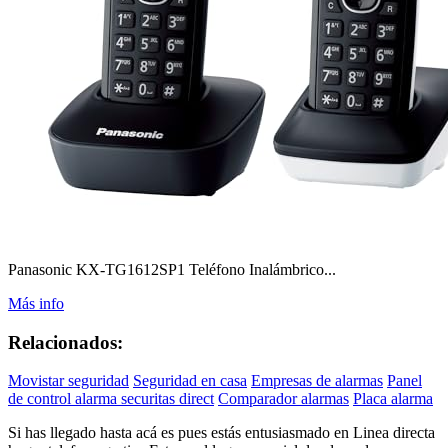
Panasonic KX-TG1612SP1 Teléfono Inalámbrico...
Más info
Relacionados:
Movistar seguridad
Seguridad en casa
Empresas de alarmas
Panel
de control alarma securitas direct
Comparador alarmas
Placa alarma
Si has llegado hasta acá es pues estás entusiasmado en Linea directa