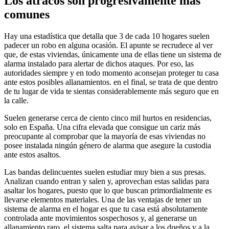
Los atracos son progresivamente más
comunes
Hay una estadística que detalla que 3 de cada 10 hogares suelen
padecer un robo en alguna ocasión. El apunte se recrudece al ver
que, de estas viviendas, únicamente una de ellas tiene un sistema de
alarma instalado para alertar de dichos ataques. Por eso, las
autoridades siempre y en todo momento aconsejan proteger tu casa
ante estos posibles allanamientos. en el final, se trata de que dentro
de tu lugar de vida te sientas considerablemente más seguro que en
la calle.
Suelen generarse cerca de ciento cinco mil hurtos en residencias,
solo en España. Una cifra elevada que consigue un cariz más
preocupante al comprobar que la mayoría de esas viviendas no
posee instalada ningún género de alarma que asegure la custodia
ante estos asaltos.
Las bandas delincuentes suelen estudiar muy bien a sus presas.
Analizan cuando entran y salen y, aprovechan estas salidas para
asaltar los hogares, puesto que lo que buscan primordialmente es
llevarse elementos materiales. Una de las ventajas de tener un
sistema de alarma en el hogar es que tu casa está absolutamente
controlada ante movimientos sospechosos y, al generarse un
allanamiento raro, el sistema salta para avisar a los dueños y a la