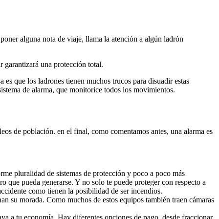
poner alguna nota de viaje, llama la atención a algún ladrón
r garantizará una protección total.
 es que los ladrones tienen muchos trucos para disuadir estas
sistema de alarma, que monitorice todos los movimientos.
leos de población. en el final, como comentamos antes, una alarma es
orme pluralidad de sistemas de protección y poco a poco más
raro que pueda generarse. Y no solo te puede proteger con respecto a
 accidente como tienen la posibilidad de ser incendios.
llanan su morada. Como muchos de estos equipos también traen cámaras
vaya a tu economía. Hay diferentes opciones de pago, desde fraccionar