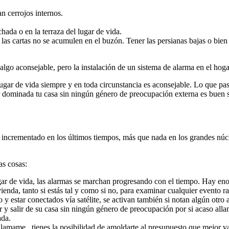
n cerrojos internos.
ada o en la terraza del lugar de vida.
s cartas no se acumulen en el buzón. Tener las persianas bajas o bien 
 algo aconsejable, pero la instalación de un sistema de alarma en el hoga
gar de vida siempre y en toda circunstancia es aconsejable. Lo que pasa
er dominada tu casa sin ningún género de preocupación externa es buen 
 incrementado en los últimos tiempos, más que nada en los grandes núc
as cosas:
ugar de vida, las alarmas se marchan progresando con el tiempo. Hay en
ienda, tanto si estás tal y como si no, para examinar cualquier evento 
o y estar conectados vía satélite, se activan también si notan algún otro
r y salir de su casa sin ningún género de preocupación por si acaso a
ada.
 llamame , tienes la posibilidad de amoldarte al presupuesto que mejor 