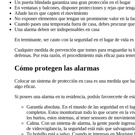
Un puerta blindada garantiza una gran protección en el hogar
En ventanas y balcones, disponer protecciones y rejas que tenga
Añade luces que capten el movimiento
No exponer elementos que tengan un prominente valor en la fach
Cuando pases una temporada fuera de casa, debes procurar que la
Una alarma deben ser indispensables en casa
En terminante, ser cauto con la seguridad en el lugar de vida es
Cualquier medida de prevención que tomes para resguardar tu lu
defensas. Por esta razón, el procedimiento más eficaz para ten
Cómo protegen las alarmas
Colocar un sistema de protección en casa es una medida que ha
algo eficaz.
Si posees una alarma en tu residencia, podrás favorecerte de est
Garantía absoluta. En el mundo de las seguridad en el l
completos. Estos monitorizan todo lo que ocurre en la viv
los hurtos, estos sistemas, al tener sensores de movimient
Calma. Con un sistema de alarma, la gente puede ingresa
de videovigilancia, la seguridad está más que salvaguard
Tu bolsillo está a salvo. Cuando te interesas en Movistar