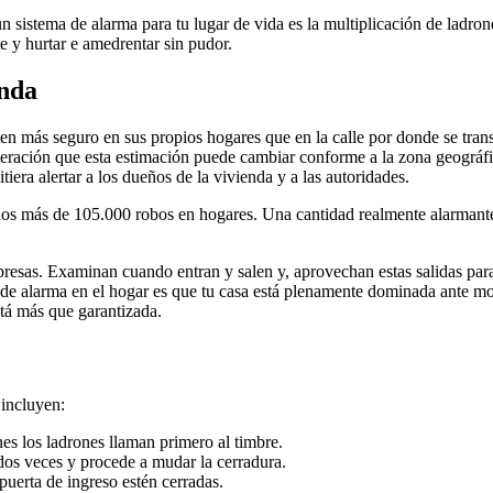
n sistema de alarma para tu lugar de vida es la multiplicación de ladrone
e y hurtar e amedrentar sin pudor.
enda
ten más seguro en sus propios hogares que en la calle por donde se tran
deración que esta estimación puede cambiar conforme a la zona geográfic
iera alertar a los dueños de la vivienda y a las autoridades.
s más de 105.000 robos en hogares. Una cantidad realmente alarmante
resas. Examinan cuando entran y salen y, aprovechan estas salidas para
a de alarma en el hogar es que tu casa está plenamente dominada ante mo
stá más que garantizada.
 incluyen:
s los ladrones llaman primero al timbre.
s dos veces y procede a mudar la cerradura.
puerta de ingreso estén cerradas.