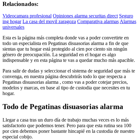
Relacionados:
Videocamara profesional
Opiniones alarma securitas direct
Seguro
ing hogar
La casa del movil zaragoza
Comparativa alarmas
Alarmas
universales
Esta es la página más completa donde vas a poder convertirte en
todo un especialista en Pegatinas disuasorias alarma a fin de que
sientas que tu hogar está protegido al cien por ciento sin ningún
género de preocupación. La seguridad en el hogar es algo
indispensable y en esta página te vas a quedar mucho más apacible.
Para salir de dudas y seleccionar el sistema de seguridad que más te
convenga, en nuestra página descubrirás todo lo que respecta a
Pegatinas disuasorias alarma , como vas a poder cotejar precios,
modelos y marcas, en base al tipo de custodia que necesites en tu
hogar.
Todo de Pegatinas disuasorias alarma
Llegar a casa tras un duro día de trabajo muchas veces es lo más
satisfactorio que podemos tener. Pero para que esta rutina sea 100
por cien debemos poner bastante hincapié en la custodia de nuestro
especial cobijo.