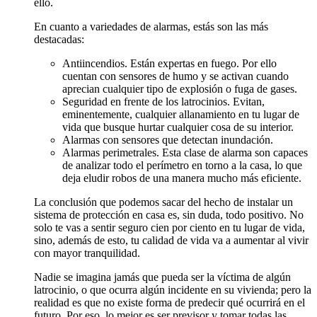
ello.
En cuanto a variedades de alarmas, estás son las más
destacadas:
Antiincendios. Están expertas en fuego. Por ello
cuentan con sensores de humo y se activan cuando
aprecian cualquier tipo de explosión o fuga de gases.
Seguridad en frente de los latrocinios. Evitan,
eminentemente, cualquier allanamiento en tu lugar de
vida que busque hurtar cualquier cosa de su interior.
Alarmas con sensores que detectan inundación.
Alarmas perimetrales. Esta clase de alarma son capaces
de analizar todo el perímetro en torno a la casa, lo que
deja eludir robos de una manera mucho más eficiente.
La conclusión que podemos sacar del hecho de instalar un
sistema de protección en casa es, sin duda, todo positivo. No
solo te vas a sentir seguro cien por ciento en tu lugar de vida,
sino, además de esto, tu calidad de vida va a aumentar al vivir
con mayor tranquilidad.
Nadie se imagina jamás que pueda ser la víctima de algún
latrocinio, o que ocurra algún incidente en su vivienda; pero la
realidad es que no existe forma de predecir qué ocurrirá en el
futuro. Por eso, lo mejor es ser previsor y tomar todas las