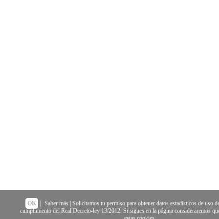
OK
|
Saber más
| Solicitamos tu permiso para obtener datos estadísticos de uso de
cumplimiento del Real Decreto-ley 13/2012. Si sigues en la página consideraremos que
estas cookies.