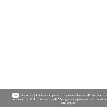
OK
|
Saber más
| Solicitamos tu permiso para obtener datos estadísticos de uso de
cumplimiento del Real Decreto-ley 13/2012. Si sigues en la página consideraremos que
estas cookies.