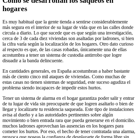
Cómo se desarrollan los saqueos en
hogares
Es muy habitual que la gente tienda a sentirse considerablemente
más segura en el interior de su lugar de vida que en las calles donde
circula a diario. Lo que sucede que es que según una investigación,
cerca de 3 de cada diez viviendas son asaltadas por ladrones, si bien
la cifra varía según la localización de los hogares. Otro dato curioso
al respecto es que, de las casas robadas, únicamente una de ellas
acostumbra a tener un sistema de custodia antirrobo que logre
disuadir a la banda delincuente.
En cantidades generales, en España acostumbran a haber bastante
más de ciento cinco mil ataques de viviendas. Como muchas de
estas casas no tienen sistemas de seguridad, este suceso agudiza el
problema siendo incapaces de impedir estos hurtos.
Tener un sistema de alarma en el hogar garantiza poder salir y entrar
de tu lugar de vida sin preocuparte de que logren asaltarlo o bien de
llegar y localizarte tu residencia saqueada. Este tipo de instalaciones
avisa al dueño y a las autoridades pertinentes sobre algún
movimiento o bien entrada rara que pueda generarse en el domicilio.
muchos ladrones aprovechan las ausencias en los hogares para
cometer los hurtos. Por eso, el hecho de tener contratada una alarma,
provoca que poseas la confianza de desplazarte de forma libre sin