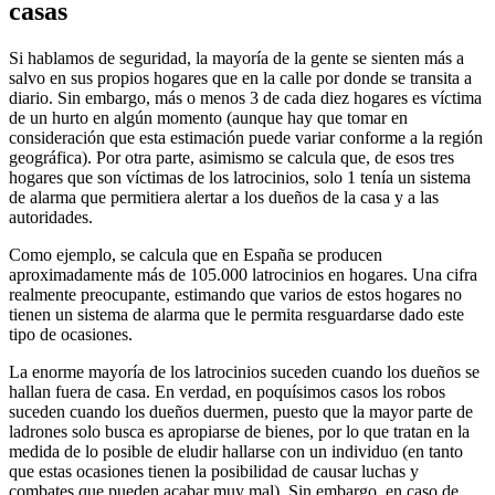
casas
Si hablamos de seguridad, la mayoría de la gente se sienten más a
salvo en sus propios hogares que en la calle por donde se transita a
diario. Sin embargo, más o menos 3 de cada diez hogares es víctima
de un hurto en algún momento (aunque hay que tomar en
consideración que esta estimación puede variar conforme a la región
geográfica). Por otra parte, asimismo se calcula que, de esos tres
hogares que son víctimas de los latrocinios, solo 1 tenía un sistema
de alarma que permitiera alertar a los dueños de la casa y a las
autoridades.
Como ejemplo, se calcula que en España se producen
aproximadamente más de 105.000 latrocinios en hogares. Una cifra
realmente preocupante, estimando que varios de estos hogares no
tienen un sistema de alarma que le permita resguardarse dado este
tipo de ocasiones.
La enorme mayoría de los latrocinios suceden cuando los dueños se
hallan fuera de casa. En verdad, en poquísimos casos los robos
suceden cuando los dueños duermen, puesto que la mayor parte de
ladrones solo busca es apropiarse de bienes, por lo que tratan en la
medida de lo posible de eludir hallarse con un individuo (en tanto
que estas ocasiones tienen la posibilidad de causar luchas y
combates que pueden acabar muy mal). Sin embargo, en caso de