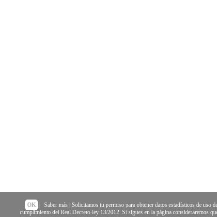
OK
|
Saber más
| Solicitamos tu permiso para obtener datos estadísticos de uso de
cumplimiento del Real Decreto-ley 13/2012. Si sigues en la página consideraremos que