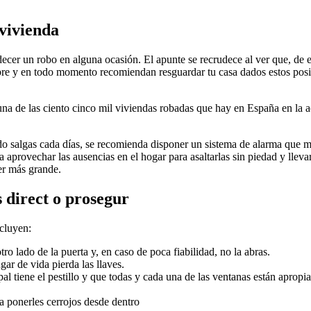
vivienda
ecer un robo en alguna ocasión. El apunte se recrudece al ver que, de e
mpre y en todo momento recomiendan resguardar tu casa dados estos posibl
na de las ciento cinco mil viviendas robadas que hay en España en la ac
do salgas cada días, se recomienda disponer un sistema de alarma que mo
aprovechar las ausencias en el hogar para asaltarlas sin piedad y llevar
er más grande.
s direct o prosegur
ncluyen:
tro lado de la puerta y, en caso de poca fiabilidad, no la abras.
ar de vida pierda las llaves.
ipal tiene el pestillo y que todas y cada una de las ventanas están aprop
a ponerles cerrojos desde dentro