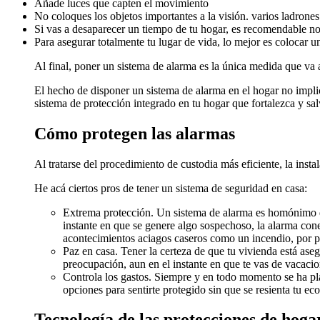
Añade luces que capten el movimiento
No coloques los objetos importantes a la visión. varios ladron
Si vas a desaparecer un tiempo de tu hogar, es recomendable no 
Para asegurar totalmente tu lugar de vida, lo mejor es colocar u
Al final, poner un sistema de alarma es la única medida que va 
El hecho de disponer un sistema de alarma en el hogar no implic
sistema de protección integrado en tu hogar que fortalezca y salv
Cómo protegen las alarmas
Al tratarse del procedimiento de custodia más eficiente, la inst
He acá ciertos pros de tener un sistema de seguridad en casa:
Extrema protección. Un sistema de alarma es homónimo de 
instante en que se genere algo sospechoso, la alarma cone
acontecimientos aciagos caseros como un incendio, por 
Paz en casa. Tener la certeza de que tu vivienda está aseg
preocupación, aun en el instante en que te vas de vacaci
Controla los gastos. Siempre y en todo momento se ha plan
opciones para sentirte protegido sin que se resienta tu ec
Tecnología de las protecciones de hoga