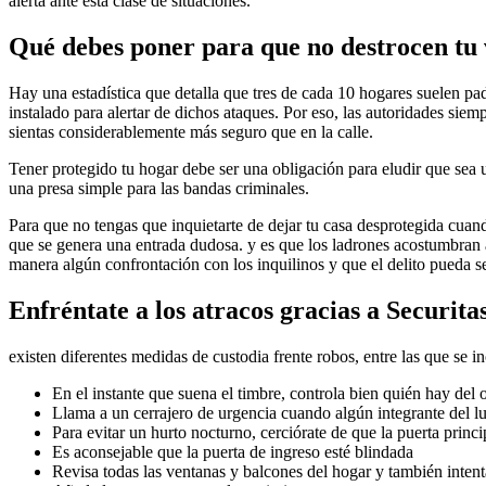
alerta ante esta clase de situaciones.
Qué debes poner para que no destrocen tu 
Hay una estadística que detalla que tres de cada 10 hogares suelen pad
instalado para alertar de dichos ataques. Por eso, las autoridades sie
sientas considerablemente más seguro que en la calle.
Tener protegido tu hogar debe ser una obligación para eludir que sea u
una presa simple para las bandas criminales.
Para que no tengas que inquietarte de dejar tu casa desprotegida cuan
que se genera una entrada dudosa. y es que los ladrones acostumbran a 
manera algún confrontación con los inquilinos y que el delito pueda s
Enfréntate a los atracos gracias a Securita
existen diferentes medidas de custodia frente robos, entre las que se i
En el instante que suena el timbre, controla bien quién hay del o
Llama a un cerrajero de urgencia cuando algún integrante del lug
Para evitar un hurto nocturno, cerciórate de que la puerta princ
Es aconsejable que la puerta de ingreso esté blindada
Revisa todas las ventanas y balcones del hogar y también intent