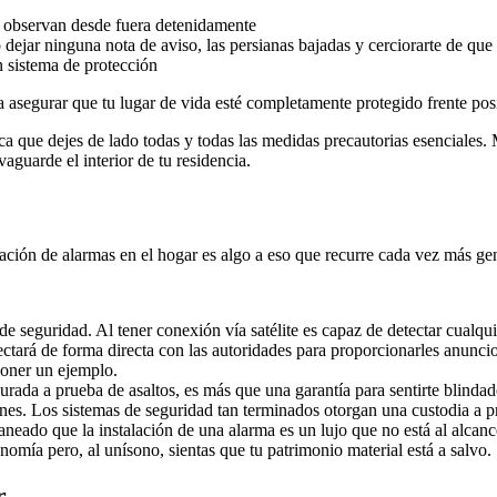
es observan desde fuera detenidamente
dejar ninguna nota de aviso, las persianas bajadas y cerciorarte de que
n sistema de protección
a asegurar que tu lugar de vida esté completamente protegido frente pos
a que dejes de lado todas y todas las medidas precautorias esenciales. 
aguarde el interior de tu residencia.
alación de alarmas en el hogar es algo a eso que recurre cada vez más gen
seguridad. Al tener conexión vía satélite es capaz de detectar cualqui
ctará de forma directa con las autoridades para proporcionarles anuncio.
poner un ejemplo.
urada a prueba de asaltos, es más que una garantía para sentirte blindado
ones. Los sistemas de seguridad tan terminados otorgan una custodia a p
eado que la instalación de una alarma es un lujo que no está al alcance 
onomía pero, al unísono, sientas que tu patrimonio material está a salvo.
r