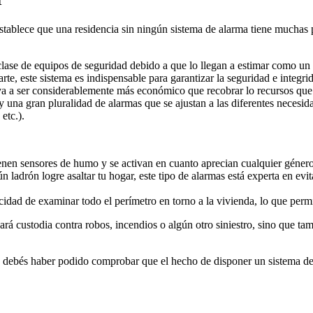
establece que una residencia sin ningún sistema de alarma tiene muchas 
lase de equipos de seguridad debido a que lo llegan a estimar como un 
te, este sistema es indispensable para garantizar la seguridad e integr
a va a ser considerablemente más económico que recobrar lo recursos 
 una gran pluralidad de alarmas que se ajustan a las diferentes necesida
etc.).
ienen sensores de humo y se activan en cuanto aprecian cualquier géner
ún ladrón logre asaltar tu hogar, este tipo de alarmas está experta en ev
cidad de examinar todo el perímetro en torno a la vivienda, lo que perm
á custodia contra robos, incendios o algún otro siniestro, sino que ta
o, debés haber podido comprobar que el hecho de disponer un sistema de 