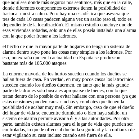
que aquí sea donde más seguros nos sentimos, más que en la calle,
donde diferentes componentes externos tienen la posibilidad de
trastocar nuestra calma. Pero hay una estadística que asevera que
tres de cada 10 casas padecen alguna vez un asalto (eso sí, todo es
dependiente de la localización). El mismo estudio concluye que de
esas viviendas robadas, solo una de ellas poseía instalada una alarma
con la que poder frenar a los ladrones.
el hecho de que la mayor parte de hogares no tenga un sistema de
alarma dentro suyo pone las cosas muy simples a los ladrones. Por
eso, no extraña que en la actualidad en España se produzcan
bastante más de 105.000 ataques.
La enorme mayoría de los hurtos suceden cuando los dueños se
hallan fuera de casa. En verdad, en muy pocos casos los latrocinios
suceden cuando los dueños duermen, en tanto que la más grande
parte de ladrones solo busca es apropiarse de bienes, con lo que
tratan dentro de lo posible de evitar hallarse con una persona (ya que
estas ocasiones pueden causar luchas y combates que tienen la
posibilidad de acabar muy mal). Sin embargo, caso de que el dueño
del lugar de vida se encuentre durmiendo o bien haya salido, un
sistema de alarma permite avisar a él y a las autoridades. Por otra
parte, también existen alarmas para el lugar de vida que pueden ser
controladas, lo que le ofrece al dueño la seguridad y la confianza de
estar vigilando su casa incluso cuando esté fuera de ella.