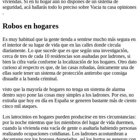
viviendas. Si en tu hogar aún no dispones de un sistema de
seguridad, acá hallarás todo lo preciso sobre Vacia tu casa opiniones
.
Robos en hogares
Es muy habitual que la gente tienda a sentirse mucho más segura en
el interior de su lugar de vida que en las calles donde circula
diariamente. Lo que sucede que es que según una investigación,
cerca de tres de cada 10 residencias son asaltadas por ladrones, si
bien la cifra varía conforme la localización de los hogares. Otro dato
curioso al respecto es que, de las casas robadas, únicamente una de
ellas suele tener un sistema de protección antirrobo que consiga
disuadir a la banda criminal.
visto que la mayoría de hogares no tenga un sistema de alarma
dentro suyo pone las cosas muy simples a los ladrones. Por eso, no
extraña que hoy en día en España se generen bastante más de ciento
cinco mil ataques.
Los latrocinios en hogares pueden producirse en tres circunstancias:
por la noche mientras que los miembros del lugar de vida duermen,
cuando la vivienda esta vacía de gente o asaltarla habiendo personas
realizando ocupaciones cotidianas. Los ladrones acostumbran a
decantarse por los hogares despejados, así los hurtos se generan con