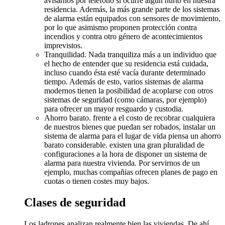
avisarnos por teléfono si ocurre algún hurto en nuestra
residencia. Además, la más grande parte de los sistemas
de alarma están equipados con sensores de movimiento,
por lo que asimismo proponen protección contra
incendios y contra otro género de acontecimientos
imprevistos.
Tranquilidad. Nada tranquiliza más a un individuo que
el hecho de entender que su residencia está cuidada,
incluso cuando ésta esté vacía durante determinado
tiempo. Además de esto, varios sistemas de alarma
modernos tienen la posibilidad de acoplarse con otros
sistemas de seguridad (como cámaras, por ejemplo)
para ofrecer un mayor resguardo y custodia.
Ahorro barato. frente a el costo de recobrar cualquiera
de nuestros bienes que puedan ser robados, instalar un
sistema de alarma para el lugar de vida piensa un ahorro
barato considerable. existen una gran pluralidad de
configuraciones a la hora de disponer un sistema de
alarma para nuestra vivienda. Por servirnos de un
ejemplo, muchas compañias ofrecen planes de pago en
cuotas o tienen costes muy bajos.
Clases de seguridad
Los ladrones analizan realmente bien las viviendas. De ahí