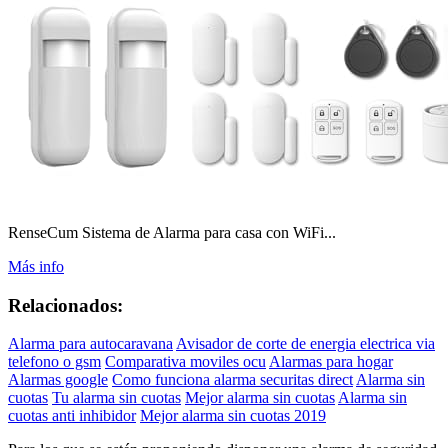
RenseCum Sistema de Alarma para casa con WiFi...
Más info
Relacionados:
Alarma para autocaravana
Avisador de corte de energia electrica via
telefono o gsm
Comparativa moviles ocu
Alarmas para hogar
Alarmas google
Como funciona alarma securitas direct
Alarma sin
cuotas
Tu alarma sin cuotas
Mejor alarma sin cuotas
Alarma sin
cuotas anti inhibidor
Mejor alarma sin cuotas 2019