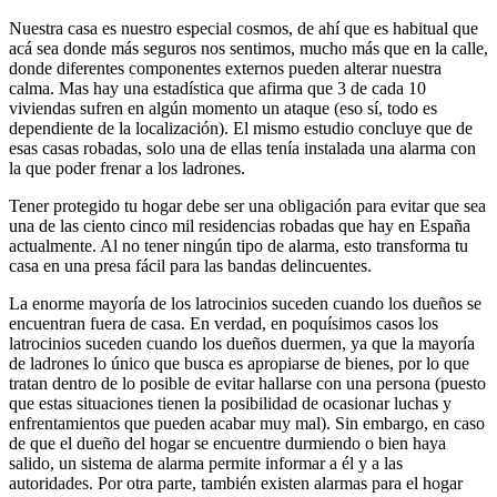
Nuestra casa es nuestro especial cosmos, de ahí que es habitual que
acá sea donde más seguros nos sentimos, mucho más que en la calle,
donde diferentes componentes externos pueden alterar nuestra
calma. Mas hay una estadística que afirma que 3 de cada 10
viviendas sufren en algún momento un ataque (eso sí, todo es
dependiente de la localización). El mismo estudio concluye que de
esas casas robadas, solo una de ellas tenía instalada una alarma con
la que poder frenar a los ladrones.
Tener protegido tu hogar debe ser una obligación para evitar que sea
una de las ciento cinco mil residencias robadas que hay en España
actualmente. Al no tener ningún tipo de alarma, esto transforma tu
casa en una presa fácil para las bandas delincuentes.
La enorme mayoría de los latrocinios suceden cuando los dueños se
encuentran fuera de casa. En verdad, en poquísimos casos los
latrocinios suceden cuando los dueños duermen, ya que la mayoría
de ladrones lo único que busca es apropiarse de bienes, por lo que
tratan dentro de lo posible de evitar hallarse con una persona (puesto
que estas situaciones tienen la posibilidad de ocasionar luchas y
enfrentamientos que pueden acabar muy mal). Sin embargo, en caso
de que el dueño del hogar se encuentre durmiendo o bien haya
salido, un sistema de alarma permite informar a él y a las
autoridades. Por otra parte, también existen alarmas para el hogar