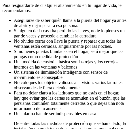
Para resguardarte de cualquier allanamiento en tu lugar de vida, te
recomendamos:
Asegurarse de saber quién llama a la puerta del hogar ya antes
de abrir y dejar pasar a esa persona.
Si alguien de la casa ha perdido las llaves, no te lo pienses un
par de veces y procede a cambiar la cerradura.
No olvides cerrar con llave la puerta y repasar que todas las
ventanas estén cerradas, singularmente por las noches.
Si no tienes puertas blindadas en el hogar, será mejor que las
pongas como medida de protección
Una medida de custodia básica son las rejas y los cerrojos
internos en las ventanas y balcones
Un sistema de iluminación inteligente con sensor de
movimiento es aconsejable
No coloques los objetos valiosos a la visión. varios ladrones
observan desde fuera detenidamente
Para no dejar claro a los ladrones que no estás en el hogar,
hay que evitar que las cartas se acumulen en el buzón, que las
persianas continúen totalmente cerradas o que dejes una nota
informando de tu ausencia
Una alarma han de ser indispensables en casa
De entre todas las medidas de protección que se han citado, la
instalación de un sistema de alarma es la única que avala por