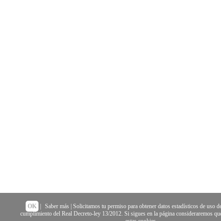
OK
|
Saber más
| Solicitamos tu permiso para obtener datos estadísticos de uso de
cumplimiento del Real Decreto-ley 13/2012. Si sigues en la página consideraremos que