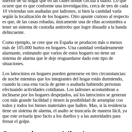
interior de su hogar que en las calles donde circula a diario. Lo que
ocurre que es que conforme una investigación, cerca de tres de cada
10 viviendas son asaltadas por ladrones, si bien la cantidad varía
según la localización de los hogares. Otro apunte curioso al respecto
es que, de las casas robadas, únicamente una de ellas acostumbra a
tener un sistema de custodia antirrobo que logre disuadir a la banda
delincuente.
Como ejemplo, se cree que en España se producen más o menos
más de 105.000 hurtos en hogares. Una cantidad verdaderamente
alarmante, estimando que varios de estos hogares no tiene un
sistema de alarma que le deje resguardarse dado este tipo de
situaciones.
Los latrocinios en hogares pueden generarse en tres circunstancias:
de noche mientras que los integrantes del hogar están durmiendo,
cuando la casa esta vacía de gente o asaltarla habiendo personas
efectuando actividades cotidianas. Los ladrones acostumbran a
inclinarse por los hogares despejados, así los latrocinios se generan
con más grande facilidad y tienen la posibilidad de arramplar con
todos y todos los bienes materiales que hallen. Mas, si la residencia
tiene un sistema de alarma, el asalto se truncaría de manera fácil, ya
que este avisaría ipso facto a los dueños y a las autoridades para
frenar el golpe.