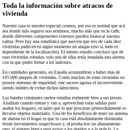
Toda la información sobre atracos de
vivienda
Nuestra casa es nuestro especial cosmos, por eso es normal que acá
sea donde más seguros nos sentimos, mucho más que en la calle,
donde diferentes componentes externos pueden trastocar nuestra
calma. Pero hay una estadística que asevera que tres de cada diez
viviendas padecen en algún momento un ataque (eso sí, todo es
dependiente de la localización). El mismo estudio concluye que de
esas viviendas robadas, solo una de ellas tenía instalada una alarma
con la que poder frenar a los ladrones.
En cantidades generales, en España acostumbran a haber más de
105.000 ataques de viviendas. Como muchas de estas viviendas no
poseen sistemas de seguridad, este suceso agrava el inconveniente
siendo inútiles de evitar dichos latrocinios.
Las bandas criminales suelen estudiar realmente bien a sus presas.
Analizan cuando entran y van y, aprovechan estas salidas para
asaltar los hogares, en tanto que lo que procuran primordialmente es
llevarse objetos materiales. Una de los beneficios de tener un sistema
de alarma en el hogar es que tu casa está absolutamente dominada
frente movimientos sospechosos y, al producirse un allanamiento
raro, el sistema brinca para avisar a los dueños y a la policía. La