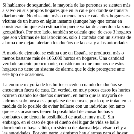
Si hablamos de seguridad, la mayoría de las personas se sienten más
a salvo en sus propios hogares que en la calle por donde se transita
diariamente. No obstante, más o menos tres de cada diez hogares es
víctima de un hurto en algún instante (aunque hay que tomar en
consideración que esta estimación puede variar de acuerdo a la zona
geográfica). Por otro lado, también se calcula que, de esos 3 hogares
que son víctimas de los latrocinios, solo 1 contaba con un sistema de
alarma que dejara alertar a los dueños de la casa y a las autoridades.
A modo de ejemplo, se estima que en España se producen más o
menos bastante más de 105.000 hurtos en hogares. Una cantidad
verdaderamente preocupante, considerando que muchos de estos
hogares no tiene un sistema de alarma que le deje protegerse ante
este tipo de ocasiones.
La enorme mayoría de los hurtos suceden cuando los dueños se
encuentran fuera de casa. En verdad, en muy pocos casos los hurtos
ocurren cuando los dueños duermen, en tanto que la mayoría de
ladrones solo busca es apropiarse de recursos, por lo que tratan en la
medida de lo posible de evitar hallarse con un individuo (en tanto
que estas ocasiones tienen la posibilidad de causar luchas y
combates que tienen la posibilidad de acabar muy mal). Sin
embargo, en el caso de que el dueño del lugar de vida se halle
durmiendo o haya salido, un sistema de alarma deja avisar a él y a
las autoridades. Por otra parte, asimismo hay alarmas para el hogar