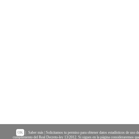
OK
|
Saber más
| Solicitamos tu permiso para obtener datos estadísticos de uso de
cumplimiento del Real Decreto-ley 13/2012. Si sigues en la página consideraremos que