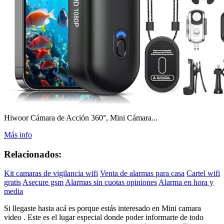
Hiwoor Cámara de Acción 360°, Mini Cámara...
Más info
Relacionados:
Kit camaras de vigilancia wifi
Venta de alarmas para casa
Cartel wifi
gratis
Asecure gsm
Alarmas sin cuotas opiniones
Alarma en hora y
media
Si llegaste hasta acá es porque estás interesado en Mini camara
video . Este es el lugar especial donde poder informarte de todo