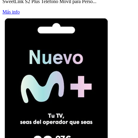
SweetLink S2 Plus Teléfono Móvil para Perso...
Más info