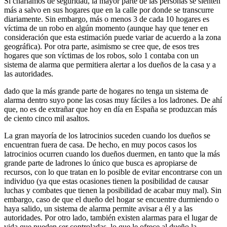
Si charlamos de seguridad, la mayor parte de las personas se sienten
más a salvo en sus hogares que en la calle por donde se transcurre
diariamente. Sin embargo, más o menos 3 de cada 10 hogares es
víctima de un robo en algún momento (aunque hay que tener en
consideración que esta estimación puede variar de acuerdo a la zona
geográfica). Por otra parte, asimismo se cree que, de esos tres
hogares que son víctimas de los robos, solo 1 contaba con un
sistema de alarma que permitiera alertar a los dueños de la casa y a
las autoridades.
dado que la más grande parte de hogares no tenga un sistema de
alarma dentro suyo pone las cosas muy fáciles a los ladrones. De ahí
que, no es de extrañar que hoy en día en España se produzcan más
de ciento cinco mil asaltos.
La gran mayoría de los latrocinios suceden cuando los dueños se
encuentran fuera de casa. De hecho, en muy pocos casos los
latrocinios ocurren cuando los dueños duermen, en tanto que la más
grande parte de ladrones lo único que busca es apropiarse de
recursos, con lo que tratan en lo posible de evitar encontrarse con un
individuo (ya que estas ocasiones tienen la posibilidad de causar
luchas y combates que tienen la posibilidad de acabar muy mal). Sin
embargo, caso de que el dueño del hogar se encuentre durmiendo o
haya salido, un sistema de alarma permite avisar a él y a las
autoridades. Por otro lado, también existen alarmas para el lugar de
vida que pueden ser controladas, lo que le ofrece al dueño la