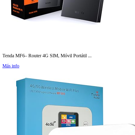
Tenda MF6– Router 4G SIM, Móvil Portátil ...
Más info