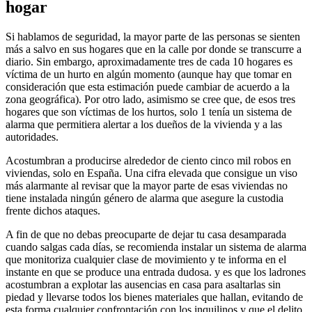
hogar
Si hablamos de seguridad, la mayor parte de las personas se sienten
más a salvo en sus hogares que en la calle por donde se transcurre a
diario. Sin embargo, aproximadamente tres de cada 10 hogares es
víctima de un hurto en algún momento (aunque hay que tomar en
consideración que esta estimación puede cambiar de acuerdo a la
zona geográfica). Por otro lado, asimismo se cree que, de esos tres
hogares que son víctimas de los hurtos, solo 1 tenía un sistema de
alarma que permitiera alertar a los dueños de la vivienda y a las
autoridades.
Acostumbran a producirse alrededor de ciento cinco mil robos en
viviendas, solo en España. Una cifra elevada que consigue un viso
más alarmante al revisar que la mayor parte de esas viviendas no
tiene instalada ningún género de alarma que asegure la custodia
frente dichos ataques.
A fin de que no debas preocuparte de dejar tu casa desamparada
cuando salgas cada días, se recomienda instalar un sistema de alarma
que monitoriza cualquier clase de movimiento y te informa en el
instante en que se produce una entrada dudosa. y es que los ladrones
acostumbran a explotar las ausencias en casa para asaltarlas sin
piedad y llevarse todos los bienes materiales que hallan, evitando de
esta forma cualquier confrontación con los inquilinos y que el delito