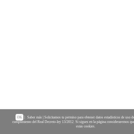
OK
|
Saber más
| Solicitamos tu permiso para obtener datos estadísticos de uso de
cumplimiento del Real Decreto-ley 13/2012. Si sigues en la página consideraremos que
estas cookies.