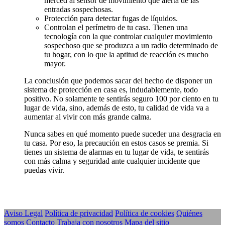
merced al sensor de movimiento que alerta de las
entradas sospechosas.
Protección para detectar fugas de líquidos.
Controlan el perímetro de tu casa. Tienen una
tecnología con la que controlar cualquier movimiento
sospechoso que se produzca a un radio determinado de
tu hogar, con lo que la aptitud de reacción es mucho
mayor.
La conclusión que podemos sacar del hecho de disponer un
sistema de protección en casa es, indudablemente, todo
positivo. No solamente te sentirás seguro 100 por ciento en tu
lugar de vida, sino, además de esto, tu calidad de vida va a
aumentar al vivir con más grande calma.
Nunca sabes en qué momento puede suceder una desgracia en
tu casa. Por eso, la precaución en estos casos se premia. Si
tienes un sistema de alarmas en tu lugar de vida, te sentirás
con más calma y seguridad ante cualquier incidente que
puedas vivir.
Aviso Legal
Política de privacidad
Política de cookies
Quiénes
somos
Contacto
Trabaja con nosotros
Mapa del sitio