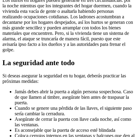
Los hurtos en hogares pueden generarse en tres circunstancias: por
la noche mientras que los integrantes del hogar duermen, cuando la
vivienda esta vacía de gente o asaltarla habiendo personas
realizando ocupaciones cotidianas. Los ladrones acostumbran a
decantarse por los hogares despejados, así los hurtos se generan con
más grande sencillez y pueden arramplar con todos los bienes
materiales que encuentren. Pero, si la vivienda tiene un sistema de
alarma, el ataque se truncaría de manera fácil, puesto que este
avisaría ipso facto a los dueños y a las autoridades para frenar el
golpe.
La seguridad ante todo
Si deseas asegurar la seguridad en tu hogar, deberás practicar las
próximas medidas:
Jamás debes abrir la puerta a algún persona sospechosa. Caso
de que llamen al timbre, asegúrate bien antes de traspasar la
puerta.
Cuando se genere una pérdida de las llaves, el siguiente paso
sería cambiar la cerradura.
Asegúrate de cerrar la puerta con llave cada noche, así como
las ventanas.
Es aconsejable que la puerta de acceso esté blindada
Coloca cerrojos internos en las ventanas y balcones que den al