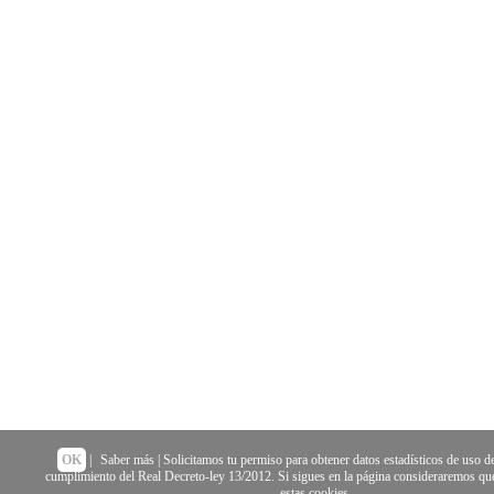
OK
|
Saber más
| Solicitamos tu permiso para obtener datos estadísticos de uso de
cumplimiento del Real Decreto-ley 13/2012. Si sigues en la página consideraremos que
estas cookies.